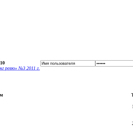
:10
нг ревю» №3 2011 г.
м