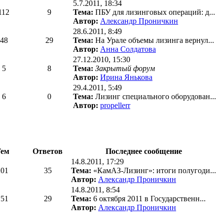
5.7.2011, 18:34
112
9
Тема:
ПБУ для лизинговых операций: д...
Автор:
Александр Проничкин
28.6.2011, 8:49
48
29
Тема:
На Урале объемы лизинга вернул...
Автор:
Анна Солдатова
27.12.2010, 15:30
5
8
Тема:
Закрытый форум
Автор:
Ирина Янькова
29.4.2011, 5:49
6
0
Тема:
Лизинг специального оборудован...
Автор:
propellerr
Тем
Ответов
Последнее сообщение
14.8.2011, 17:29
201
35
Тема:
«КамАЗ-Лизинг»: итоги полугоди...
Автор:
Александр Проничкин
14.8.2011, 8:54
151
29
Тема:
6 октября 2011 в Государственн...
Автор:
Александр Проничкин