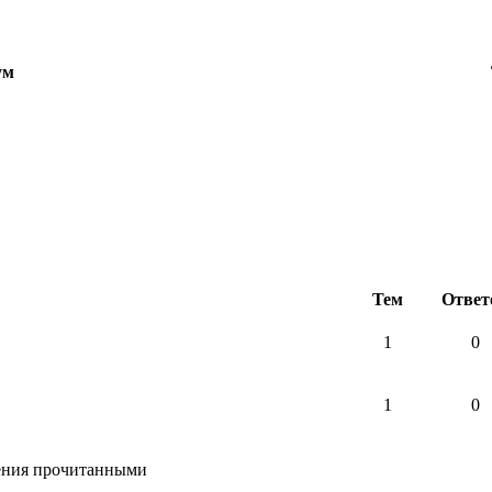
ум
Тем
Ответ
1
0
1
0
щения прочитанными